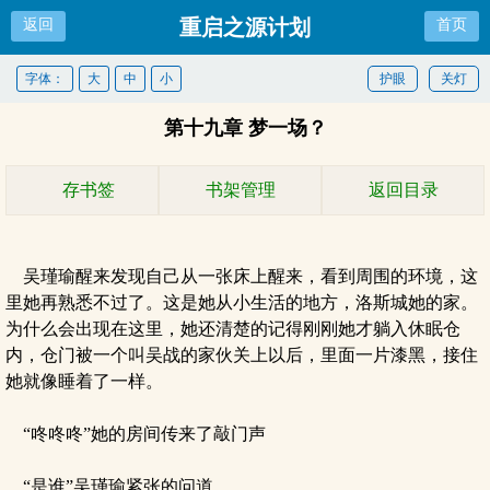
重启之源计划
返回
首页
字体：
大
中
小
护眼
关灯
第十九章 梦一场？
存书签
书架管理
返回目录
吴瑾瑜醒来发现自己从一张床上醒来，看到周围的环境，这
里她再熟悉不过了。这是她从小生活的地方，洛斯城她的家。
为什么会出现在这里，她还清楚的记得刚刚她才躺入休眠仓
内，仓门被一个叫吴战的家伙关上以后，里面一片漆黑，接住
她就像睡着了一样。
“咚咚咚”她的房间传来了敲门声
“是谁”吴瑾瑜紧张的问道