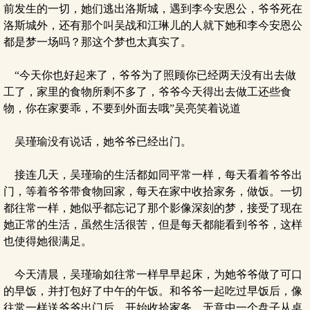
前发生的一切，她们逃出洛斯城，遇到李今安恩公，爷爷死在
洛斯城外，还有那个叫吴战和江琳儿的人就下她和李今安恩公
都是梦一场吗？那这个梦也太真实了。
“今天你也好起来了，爷爷为了照顾你已经两天没有出去做
工了，家里的食物所剩不多了，爷爷今天得出去做工还些食
物，你在家要乖，不要到外面去哦”吴亮笑着说道
吴瑾瑜没有说话，她爷爷已经出门。
接连几天，吴瑾瑜的生活都如同平常一样，每天看着爷爷出
门，等着爷爷带食物回家，每天在家中收拾家务，做饭。一切
都往常一样，她似乎都忘记了那个影像深刻的梦，接受了现在
她正常的生活，虽然生活很苦，但是每天都能看到爷爷，这样
也使得她很满足。
今天清晨，吴瑾瑜如往常一样早早起床，为她爷爷做了可口
的早饭，并打包好了中午的午饭。和爷爷一起吃过早饭后，像
往常一样送爷爷出门后，开始收拾家务。无意中一个盘子从桌