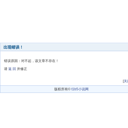
出现错误！
错误原因：对不起，该文章不存在！
请
返 回
并修正
[
关
版权所有©
t1b5小说网