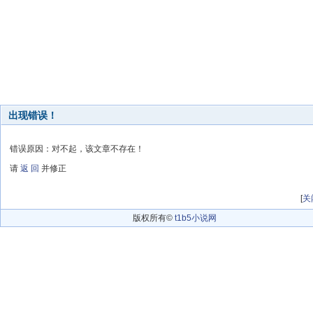
出现错误！
错误原因：对不起，该文章不存在！
请
返 回
并修正
[
关
版权所有©
t1b5小说网