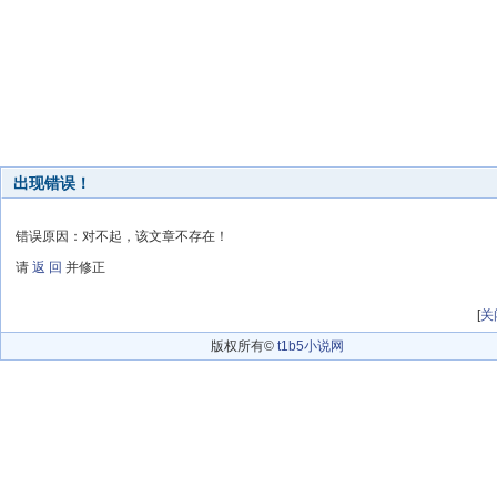
出现错误！
错误原因：对不起，该文章不存在！
请
返 回
并修正
[
关
版权所有©
t1b5小说网