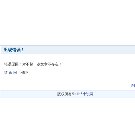
出现错误！
错误原因：对不起，该文章不存在！
请
返 回
并修正
[
关
版权所有©
t1b5小说网