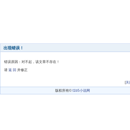
出现错误！
错误原因：对不起，该文章不存在！
请
返 回
并修正
[
关
版权所有©
t1b5小说网