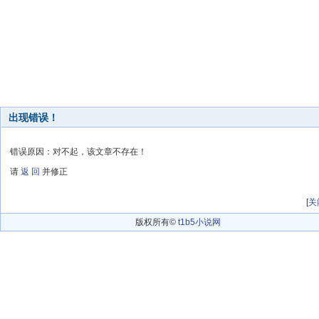
出现错误！
错误原因：对不起，该文章不存在！
请
返 回
并修正
[
关
版权所有©
t1b5小说网