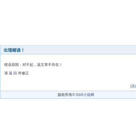
出现错误！
错误原因：对不起，该文章不存在！
请
返 回
并修正
[
关
版权所有©
t1b5小说网